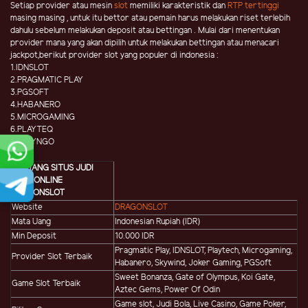
Setiap provider atau mesin
slot
memiliki karakteristik dan
RTP tertinggi
masing masing , untuk itu bettor atau pemain harus melakukan riset terlebih
dahulu sebelum melakukan deposit atau bettingan . Mulai dari menentukan
provider mana yang akan dipilih untuk melakukan bettingan atau menacari
jackpot,berikut provider slot yang populer di indonesia :
1.IDNSLOT
2.PRAGMATIC PLAY
3.PGSOFT
4.HABANERO
5.MICROGAMING
6.PLAYTEQ
7.PLAYNGO
8.CQ9
TENTANG SITUS JUDI
SLOT ONLINE
DRAGONSLOT
Website
DRAGONSLOT
Mata Uang
Indonesian Rupiah (IDR)
Min Deposit
10.000 IDR
Pragmatic Play, IDNSLOT, Playtech, Microgaming,
Provider Slot Terbaik
Habanero, Skywind, Joker Gaming, PGSoft
Sweet Bonanza, Gate of Olympus, Koi Gate,
Game Slot Terbaik
Aztec Gems, Power Of Odin
Game slot, Judi Bola, Live Casino, Game Poker,