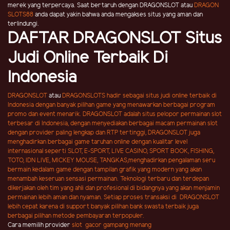
merek yang terpercaya. Saat bertaruh dengan DRAGONSLOT atau
DRAGON
SLOTS88
anda dapat yakin bahwa anda mengakses situs yang aman dan
terlindungi.
DAFTAR DRAGONSLOT Situs
Judi Online Terbaik Di
Indonesia
DRAGONSLOT
atau
DRAGONSLOTS
hadir sebagai situs judi online terbaik di
Indonesia dengan banyak pilihan game yang menawarkan berbagai program
promo dan event menarik. DRAGONSLOT adalah situs pelopor permainan slot
terbesar di Indonesia, dengan menyediakan berbagai macam permainan slot
dengan provider paling lengkap dan RTP tertinggi, DRAGONSLOT
juga
menghadirkan berbagai game
taruhan online
dengan kualitar level
internasional seperti SLOT, E-SPORT, LIVE CASINO, SPORT BOOK, FISHING,
TOTO, IDN LIVE, MICKEY MOUSE, TANGKAS,menghadirkan pengalaman seru
bermain kedalam game dengan tampilan grafik yang modern yang akan
menambah keseruan sensasi permainan. Teknologi terbaru dan terdepan
dikerjakan oleh tim yang ahli dan profesional di bidangnya yang akan menjamin
permainan lebih aman dan nyaman. Setiap proses transaksi di DRAGONSLOT
lebih cepat karena di support banyak pilihan bank swasta terbaik juga
berbagai pilihan metode pembayaran terpopuler.
Cara memilih provider
slot gacor gampang menang