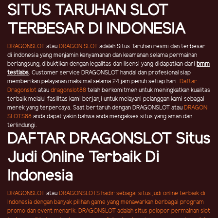
SITUS TARUHAN SLOT
TERBESAR DI INDONESIA
DRAGONSLOT
atau
DRAGON SLOT
adalah Situs Taruhan resmi dan terbesar
di indonesia yang menjamin kenyamanan dan keamanan selama permainan
berlangsung, dibuktikan dengan legalitas dan lisensi yang didapatkan dari
bmm
testlabs
. Customer service DRAGONSLOT handal dan profesional siap
memberikan pelayanan maksimal selama 24 jam penuh setiap hari.
Daftar
Dragonslot
atau
dragonslot88
telah berkomitmen untuk meningkatkan kualitas
terbaik melalui fasilitas kami berjanji untuk melayani pelanggan kami sebagai
merek yang terpercaya. Saat bertaruh dengan DRAGONSLOT atau
DRAGON
SLOTS88
anda dapat yakin bahwa anda mengakses situs yang aman dan
terlindungi.
DAFTAR DRAGONSLOT Situs
Judi Online Terbaik Di
Indonesia
DRAGONSLOT
atau
DRAGONSLOTS
hadir sebagai situs judi online terbaik di
Indonesia dengan banyak pilihan game yang menawarkan berbagai program
promo dan event menarik. DRAGONSLOT adalah situs pelopor permainan slot