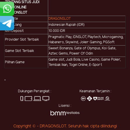
TENTANG SITUS JUDI
SLOT ONLINE
DRAGONSLOT
Website
DRAGONSLOT
Mata Uang
Indonesian Rupiah (IDR)
Min Deposit
10.000 IDR
Pragmatic Play, IDNSLOT, Playtech, Microgaming,
Provider Slot Terbaik
Habanero, Skywind, Joker Gaming, PGSoft
Sweet Bonanza, Gate of Olympus, Koi Gate,
Game Slot Terbaik
Aztec Gems, Power Of Odin
Game slot, Judi Bola, Live Casino, Game Poker,
Pilihan Game
Tembak Ikan, Togel Online, E-Sport
"
Dukungan Perangkat :
Keamanan Terjamin :
Lisensi :
Copyright © - DRAGONSLOT. Seluruh hak cipta dilindungi